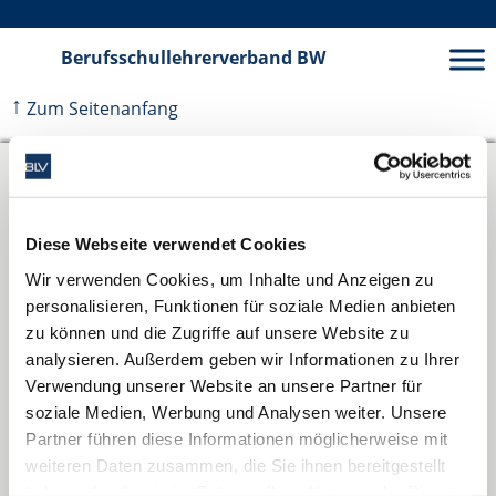
Berufsschullehrerverband
BW
↑
Zum Seitenanfang
Kontakt
Verband der Lehrerinnen und Lehrer an beruflichen Schulen in
Diese Webseite verwendet Cookies
Baden-Württemberg e.V.
Wir verwenden Cookies, um Inhalte und Anzeigen zu
personalisieren, Funktionen für soziale Medien anbieten
Schwabstraße 59
zu können und die Zugriffe auf unsere Website zu
70197 Stuttgart
analysieren. Außerdem geben wir Informationen zu Ihrer
Verwendung unserer Website an unsere Partner für
Telefon: 0711 489 837 0
soziale Medien, Werbung und Analysen weiter. Unsere
Telefax: 0711 489 837 19
Partner führen diese Informationen möglicherweise mit
weiteren Daten zusammen, die Sie ihnen bereitgestellt
E-Mail:
info@blv-bw.de
haben oder die sie im Rahmen Ihrer Nutzung der Dienste