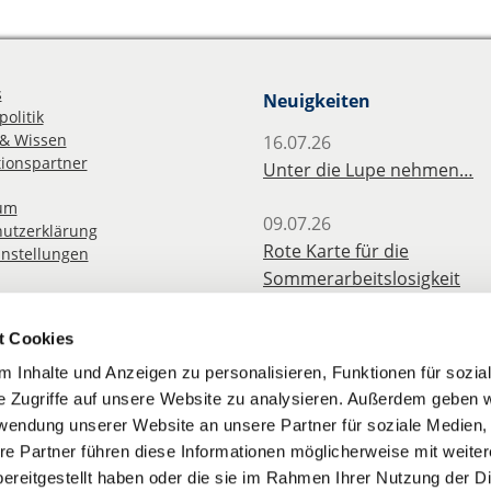
s
Neuigkeiten
olitik
& Wissen
16.07.26
ionspartner
Unter die Lupe nehmen…
um
09.07.26
utzerklärung
Rote Karte für die
instellungen
Sommerarbeitslosigkeit
angehender Lehrkräfte
t Cookies
08.07.26
 Inhalte und Anzeigen zu personalisieren, Funktionen für sozia
Erfolg des BLV: Hitzefrei jet
e Zugriffe auf unsere Website zu analysieren. Außerdem geben w
für Berufliche Schulen
rwendung unserer Website an unsere Partner für soziale Medien
re Partner führen diese Informationen möglicherweise mit weite
03.07.26
ereitgestellt haben oder die sie im Rahmen Ihrer Nutzung der D