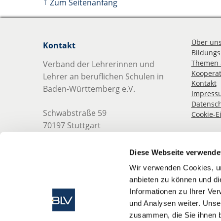
↑
Zum Seitenanfang
Über un
Kontakt
Bildungsp
Themen 
Verband der Lehrerinnen und
Kooperat
Lehrer an beruflichen Schulen in
Kontakt
Baden-Württemberg e.V.
Impress
Datensch
Schwabstraße 59
Cookie-E
70197 Stuttgart
Telefon: 0711 489 837 0
Diese Webseite verwende
Telefax: 0711 489 837 19
Wir verwenden Cookies, um
anbieten zu können und di
E-Mail:
info@blv-bw.de
Informationen zu Ihrer Ve
Web: www.blv-bw.de
und Analysen weiter. Unse
zusammen, die Sie ihnen b