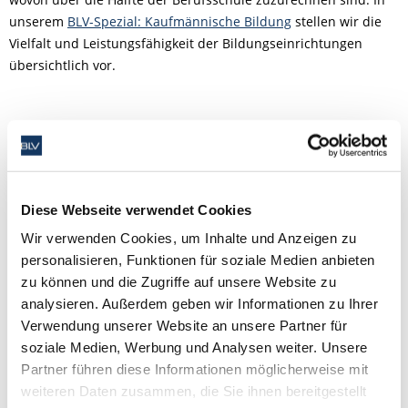
unserem
BLV-Spezial: Kaufmännische Bildung
stellen wir die
Vielfalt und Leistungsfähigkeit der Bildungseinrichtungen
übersichtlich vor.
Aktivitäten und Neuigkeiten
Auf Vorschlag des bisherigen Referatsleiters Frank Stephan
und des BLV-Vorsitzenden Thomas Speck wurde auf der
Diese Webseite verwendet Cookies
Delegiertenversammlung in Ludwigsburg am 10. Februar 2023
Benjamin Starke von den rund 200 Delegierten zum neuen
Wir verwenden Cookies, um Inhalte und Anzeigen zu
Leiter des Referats kaufmännische Bildung gewählt. Der
personalisieren, Funktionen für soziale Medien anbieten
kaufmännischen Bildung werden fast 4.000 BLV-Mitglieder (37
zu können und die Zugriffe auf unsere Website zu
% des BLV) zugerechnet, die an über 100 Schulen unterrichten.
analysieren. Außerdem geben wir Informationen zu Ihrer
Verwendung unserer Website an unsere Partner für
Benjamin Starke bedankte sich auf der
soziale Medien, Werbung und Analysen weiter. Unsere
Delegiertenversammlung 2023 in Ludwigsburg für das große
Partner führen diese Informationen möglicherweise mit
Vertrauen, welches ihm zu seiner Wahl entgegengebracht
weiteren Daten zusammen, die Sie ihnen bereitgestellt
worden sei. Nun gelte es gemeinsam mit den Mitwirkenden im