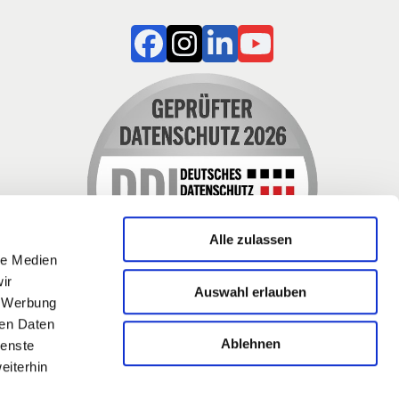
Alle zulassen
le Medien
zt auch
ir
Auswahl erlauben
, Werbung
ren Daten
Ablehnen
ienste
 und
eiterhin
erden