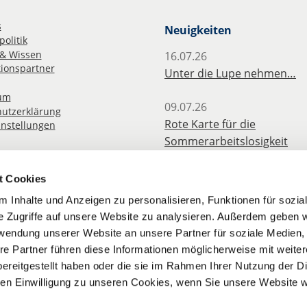
s
Neuigkeiten
olitik
& Wissen
16.07.26
ionspartner
Unter die Lupe nehmen…
um
09.07.26
utzerklärung
Rote Karte für die
instellungen
Sommerarbeitslosigkeit
angehender Lehrkräfte
t Cookies
08.07.26
 Inhalte und Anzeigen zu personalisieren, Funktionen für sozia
Erfolg des BLV: Hitzefrei jet
e Zugriffe auf unsere Website zu analysieren. Außerdem geben w
für Berufliche Schulen
rwendung unserer Website an unsere Partner für soziale Medien
re Partner führen diese Informationen möglicherweise mit weite
03.07.26
ereitgestellt haben oder die sie im Rahmen Ihrer Nutzung der D
LBV berichtet: Besoldungs-
n Einwilligung zu unseren Cookies, wenn Sie unsere Website w
Versorgungserhöhungen w