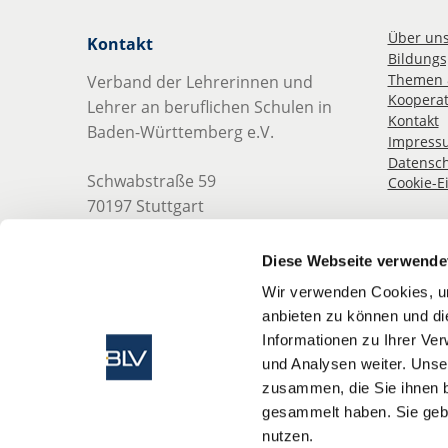
Über un
Kontakt
Bildungsp
Themen 
Verband der Lehrerinnen und
Kooperat
Lehrer an beruflichen Schulen in
Kontakt
Baden-Württemberg e.V.
Impress
Datensch
Schwabstraße 59
Cookie-E
70197 Stuttgart
Telefon: 0711 489 837 0
Diese Webseite verwende
Telefax: 0711 489 837 19
Wir verwenden Cookies, um
anbieten zu können und di
E-Mail:
info@blv-bw.de
Informationen zu Ihrer Ve
Web: www.blv-bw.de
und Analysen weiter. Unse
zusammen, die Sie ihnen b
gesammelt haben. Sie gebe
nutzen.