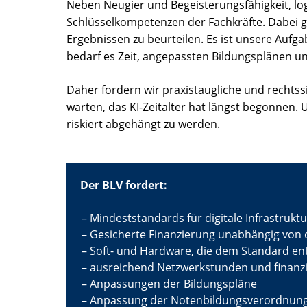
Neben Neugier und Begeisterungsfähigkeit, l
Schlüsselkompetenzen der Fachkräfte. Dabei g
Ergebnissen zu beurteilen. Es ist unsere Aufga
bedarf es Zeit, angepassten Bildungsplänen un
Daher fordern wir praxistaugliche und rechtssi
warten, das KI-Zeitalter hat längst begonnen. U
riskiert abgehängt zu werden.
Der BLV fordert:
Mindeststandards für digitale Infrastrukt
Gesicherte Finanzierung unabhängig von d
Soft- und Hardware, die dem Standard ent
ausreichend Netzwerkstunden und finanziel
Anpassungen der Bildungspläne
Anpassung der Notenbildungsverordnung