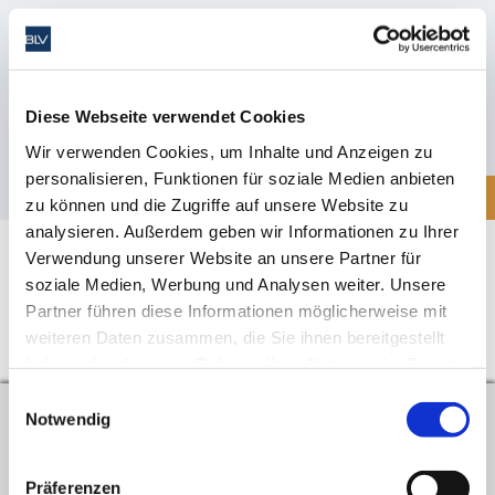
26. Juni 2023
Der BLV fordert die Prüfung des Einsatzes moderner Cloud-
Software in Zusammenarbeit mit Fachfirmen im Rahmen
Diese Webseite verwendet Cookies
eines Pilotversuches an ausgewählten beruflichen Schulen.
Wir verwenden Cookies, um Inhalte und Anzeigen zu
personalisieren, Funktionen für soziale Medien anbieten
Mehr
zu können und die Zugriffe auf unsere Website zu
analysieren. Außerdem geben wir Informationen zu Ihrer
Verwendung unserer Website an unsere Partner für
soziale Medien, Werbung und Analysen weiter. Unsere
Partner führen diese Informationen möglicherweise mit
weiteren Daten zusammen, die Sie ihnen bereitgestellt
↑
Zum Seitenanfang
haben oder die sie im Rahmen Ihrer Nutzung der Dienste
gesammelt haben. Sie geben Einwilligung zu unseren
Einwilligungsauswahl
Cookies, wenn Sie unsere Website weiterhin nutzen.
Notwendig
Kontakt
Verband der Lehrerinnen und Lehrer an beruflichen Schulen in
Präferenzen