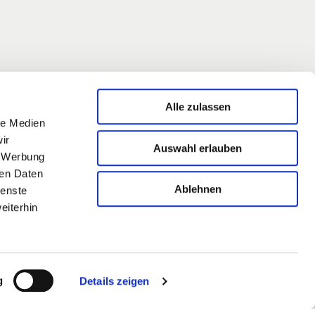
Alle zulassen
le Medien
zt auch
ir
Auswahl erlauben
, Werbung
ren Daten
Ablehnen
ienste
 und
eiterhin
erden
26
Kontak
g
Details zeigen