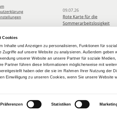
um
09.07.26
utzerklärung
Rote Karte für die
instellungen
Sommerarbeitslosigkeit
angehender Lehrkräfte
t Cookies
08.07.26
 Inhalte und Anzeigen zu personalisieren, Funktionen für sozia
Erfolg des BLV: Hitzefrei jet
e Zugriffe auf unsere Website zu analysieren. Außerdem geben w
für Berufliche Schulen
rwendung unserer Website an unsere Partner für soziale Medien
re Partner führen diese Informationen möglicherweise mit weite
03.07.26
ereitgestellt haben oder die sie im Rahmen Ihrer Nutzung der D
LBV berichtet: Besoldungs-
n Einwilligung zu unseren Cookies, wenn Sie unsere Website w
Versorgungserhöhungen w
mit den August-Bezügen 20
ausgezahlt
Präferenzen
Statistiken
Marketin