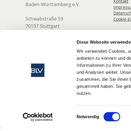
Kontakt
Baden-Württemberg e.V.
Impress
Datensch
Schwabstraße 59
Cookie-E
70197 Stuttgart
Telefon: 0711 489 837 0
Diese Webseite verwende
Telefax: 0711 489 837 19
Wir verwenden Cookies, um
anbieten zu können und di
E-Mail:
info@blv-bw.de
Informationen zu Ihrer Ve
Web: www.blv-bw.de
und Analysen weiter. Unse
zusammen, die Sie ihnen b
gesammelt haben. Sie gebe
nutzen.
Einwilligungsauswahl
Notwendig