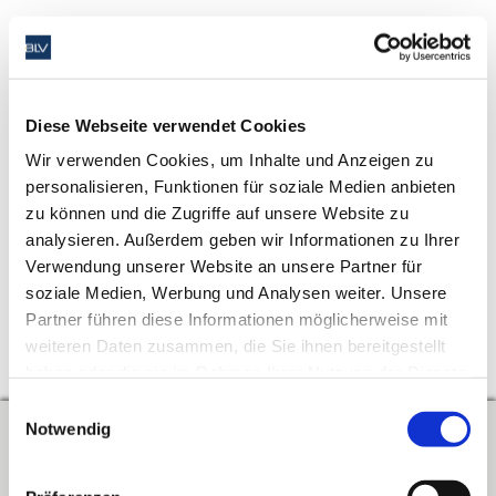
Die Antwort finden Sie im Mitglieder-Bereich.
Loggen Sie sich
Diese Webseite verwendet Cookies
bitte hier ein.
Wir verwenden Cookies, um Inhalte und Anzeigen zu
personalisieren, Funktionen für soziale Medien anbieten
Veröffentlicht am 14. Juni 2025
zu können und die Zugriffe auf unsere Website zu
analysieren. Außerdem geben wir Informationen zu Ihrer
Schlagwörter
Verwendung unserer Website an unsere Partner für
soziale Medien, Werbung und Analysen weiter. Unsere
Partner führen diese Informationen möglicherweise mit
weiteren Daten zusammen, die Sie ihnen bereitgestellt
↑
Zum Seitenanfang
haben oder die sie im Rahmen Ihrer Nutzung der Dienste
gesammelt haben. Sie geben Einwilligung zu unseren
Einwilligungsauswahl
Cookies, wenn Sie unsere Website weiterhin nutzen.
Notwendig
Kontakt