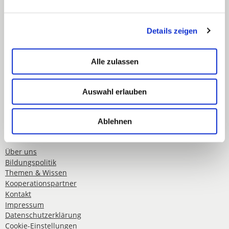
Baden-Württemberg e.V.
Schwabstraße 59
Details zeigen
70197 Stuttgart
Alle zulassen
Telefon: 0711 489 837 0
Telefax: 0711 489 837 19
Auswahl erlauben
E-Mail:
info@blv-bw.de
Web: www.blv-bw.de
Ablehnen
Über uns
Bildungspolitik
Themen & Wissen
Kooperationspartner
Kontakt
Impressum
Datenschutzerklärung
Cookie-Einstellungen