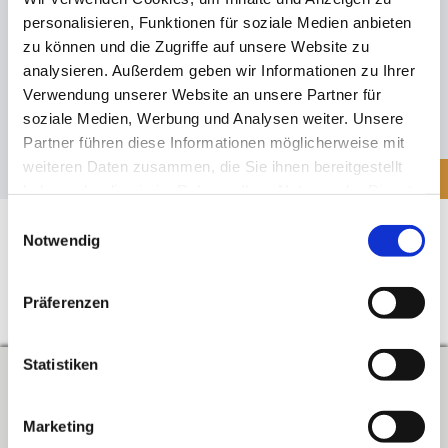
personalisieren, Funktionen für soziale Medien anbieten
16. Mai 2024
zu können und die Zugriffe auf unsere Website zu
Der BLV setzt sich auch im außerschulischen Bereich für die
analysieren. Außerdem geben wir Informationen zu Ihrer
beruflichen Interessen ein und braucht deswegen bei den
Verwendung unserer Website an unsere Partner für
Personalratswahlen am 18.06.2024 Ihre Stimme!
soziale Medien, Werbung und Analysen weiter. Unsere
Partner führen diese Informationen möglicherweise mit
weiteren Daten zusammen, die Sie ihnen bereitgestellt
Mehr
haben oder die sie im Rahmen Ihrer Nutzung der Dienste
gesammelt haben. Sie geben Einwilligung zu unseren
Einwilligungsauswahl
Cookies, wenn Sie unsere Website weiterhin nutzen.
Notwendig
Präferenzen
↑
Zum Seitenanfang
Statistiken
Kontakt
Marketing
Verband der Lehrerinnen und Lehrer an beruflichen Schulen in