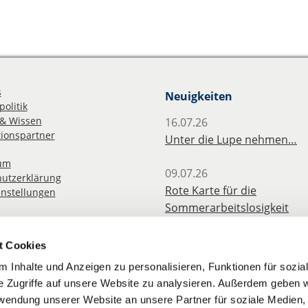
s
Neuigkeiten
olitik
& Wissen
16.07.26
ionspartner
Unter die Lupe nehmen…
um
09.07.26
utzerklärung
Rote Karte für die
instellungen
Sommerarbeitslosigkeit
angehender Lehrkräfte
t Cookies
08.07.26
 Inhalte und Anzeigen zu personalisieren, Funktionen für sozia
Erfolg des BLV: Hitzefrei jet
e Zugriffe auf unsere Website zu analysieren. Außerdem geben w
für Berufliche Schulen
rwendung unserer Website an unsere Partner für soziale Medien