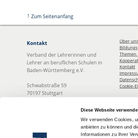
↑
Zum Seitenanfang
Über un
Kontakt
Bildungsp
Themen 
Verband der Lehrerinnen und
Kooperat
Lehrer an beruflichen Schulen in
Kontakt
Baden-Württemberg e.V.
Impress
Datensch
Schwabstraße 59
Cookie-E
70197 Stuttgart
Telefon: 0711 489 837 0
Diese Webseite verwende
Telefax: 0711 489 837 19
Wir verwenden Cookies, um
anbieten zu können und di
E-Mail:
info@blv-bw.de
Informationen zu Ihrer Ve