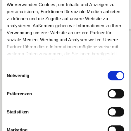
Wir verwenden Cookies, um Inhalte und Anzeigen zu
personalisieren, Funktionen für soziale Medien anbieten
zu können und die Zugriffe auf unsere Website zu
↑
Zum Seitenanfang
analysieren. Außerdem geben wir Informationen zu Ihrer
Verwendung unserer Website an unsere Partner für
soziale Medien, Werbung und Analysen weiter. Unsere
Kontakt
Partner führen diese Informationen möglicherweise mit
weiteren Daten zusammen, die Sie ihnen bereitgestellt
Verband der Lehrerinnen und Lehrer an beruflichen Schulen in
haben oder die sie im Rahmen Ihrer Nutzung der Dienste
Baden-Württemberg e.V.
gesammelt haben. Sie geben Einwilligung zu unseren
Einwilligungsauswahl
Cookies, wenn Sie unsere Website weiterhin nutzen.
Notwendig
Schwabstraße 59
70197 Stuttgart
Präferenzen
Telefon: 0711 489 837 0
Telefax: 0711 489 837 19
Statistiken
E-Mail:
info@blv-bw.de
Web: www.blv-bw.de
Marketing