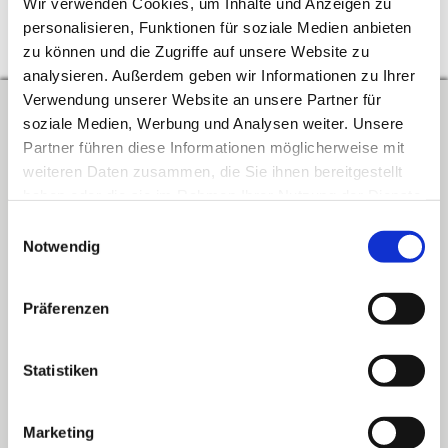
Wir verwenden Cookies, um Inhalte und Anzeigen zu
personalisieren, Funktionen für soziale Medien anbieten
↑
Zum Seitenanfang
zu können und die Zugriffe auf unsere Website zu
analysieren. Außerdem geben wir Informationen zu Ihrer
Verwendung unserer Website an unsere Partner für
soziale Medien, Werbung und Analysen weiter. Unsere
Kontakt
Partner führen diese Informationen möglicherweise mit
Verband der Lehrerinnen und Lehrer an beruflichen Schulen in
weiteren Daten zusammen, die Sie ihnen bereitgestellt
Baden-Württemberg e.V.
haben oder die sie im Rahmen Ihrer Nutzung der Dienste
gesammelt haben. Sie geben Einwilligung zu unseren
Einwilligungsauswahl
Schwabstraße 59
Cookies, wenn Sie unsere Website weiterhin nutzen.
Notwendig
70197 Stuttgart
Präferenzen
Telefon: 0711 489 837 0
Telefax: 0711 489 837 19
Statistiken
E-Mail:
info@blv-bw.de
Web: www.blv-bw.de
Marketing