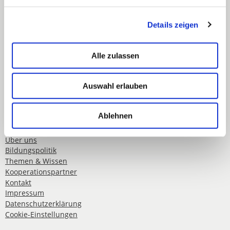
Schwabstraße 59
Details zeigen
70197 Stuttgart
Telefon: 0711 489 837 0
Alle zulassen
Telefax: 0711 489 837 19
Auswahl erlauben
E-Mail:
info@blv-bw.de
Web: www.blv-bw.de
Ablehnen
Über uns
Bildungspolitik
Themen & Wissen
Kooperationspartner
Kontakt
Impressum
Datenschutzerklärung
Cookie-Einstellungen