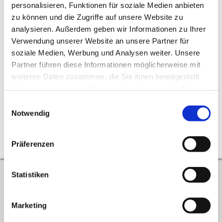
personalisieren, Funktionen für soziale Medien anbieten
meine Aufsicht wahr?
zu können und die Zugriffe auf unsere Website zu
analysieren. Außerdem geben wir Informationen zu Ihrer
Die Antwort finden Sie im Mitglieder-Bereich.
Loggen Sie sich
Verwendung unserer Website an unsere Partner für
bitte hier ein.
soziale Medien, Werbung und Analysen weiter. Unsere
Partner führen diese Informationen möglicherweise mit
Veröffentlicht am 3. April 2025
weiteren Daten zusammen, die Sie ihnen bereitgestellt
haben oder die sie im Rahmen Ihrer Nutzung der Dienste
Schlagwörter
gesammelt haben. Sie geben Einwilligung zu unseren
Einwilligungsauswahl
Cookies, wenn Sie unsere Website weiterhin nutzen.
Notwendig
↑
Zum Seitenanfang
Präferenzen
Statistiken
Kontakt
Verband der Lehrerinnen und Lehrer an beruflichen Schulen in
Marketing
Baden-Württemberg e.V.