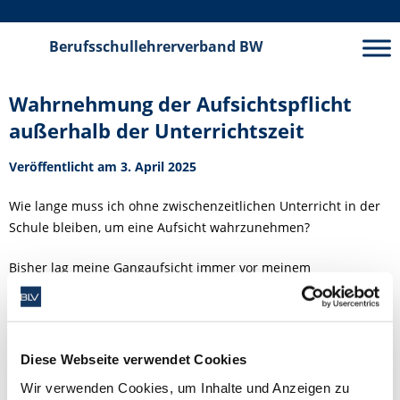
Berufsschullehrerverband
BW
Wahrnehmung der Aufsichtspflicht
außerhalb der Unterrichtszeit
Veröffentlicht am 3. April 2025
Wie lange muss ich ohne zwischenzeitlichen Unterricht in der
Schule bleiben, um eine Aufsicht wahrzunehmen?
Bisher lag meine Gangaufsicht immer vor meinem
Nachmittagsunterricht (13:20 Uhr bis 13:45 Uhr, anschließend
Unterricht). Durch eine dauerhafte Änderung des
Stundenplans endet mein Unterricht nun um 12:15 Uhr. Die
Schulleitung habe ich gebeten, die Aufsicht neu zu
Diese Webseite verwendet Cookies
organisieren, aber von dort keine Rückmeldung erhalten.
Wir verwenden Cookies, um Inhalte und Anzeigen zu
Sitze ich nun bis zum Ende des Jahres die Zeit ab und nehme