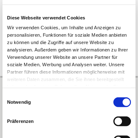
bitte hier ein.
Diese Webseite verwendet Cookies
Veröffentlicht am 28. Juni 2023
Wir verwenden Cookies, um Inhalte und Anzeigen zu
Schlagwörter
personalisieren, Funktionen für soziale Medien anbieten
zu können und die Zugriffe auf unsere Website zu
analysieren. Außerdem geben wir Informationen zu Ihrer
Verwendung unserer Website an unsere Partner für
soziale Medien, Werbung und Analysen weiter. Unsere
↑
Zum Seitenanfang
Partner führen diese Informationen möglicherweise mit
weiteren Daten zusammen, die Sie ihnen bereitgestellt
haben oder die sie im Rahmen Ihrer Nutzung der Dienste
Kontakt
gesammelt haben. Sie geben Einwilligung zu unseren
Einwilligungsauswahl
Cookies, wenn Sie unsere Website weiterhin nutzen.
Notwendig
Verband der Lehrerinnen und Lehrer an beruflichen Schulen in
Baden-Württemberg e.V.
Präferenzen
Schwabstraße 59
70197 Stuttgart