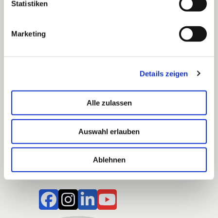
Statistiken
Telefon: 0711 489 837 0
Telefax: 0711 489 837 19
Marketing
E-Mail:
info@blv-bw.de
Web: www.blv-bw.de
Details zeigen
Über uns
Alle zulassen
Bildungspolitik
Themen & Wissen
Kooperationspartner
Auswahl erlauben
Kontakt
Impressum
Datenschutzerklärung
Ablehnen
Cookie-Einstellungen