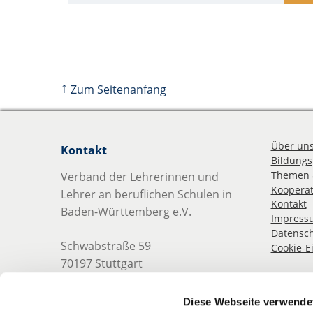
↑
Zum Seitenanfang
Über un
Kontakt
Bildungsp
Themen 
Verband der Lehrerinnen und
Kooperat
Lehrer an beruflichen Schulen in
Kontakt
Baden-Württemberg e.V.
Impress
Datensch
Schwabstraße 59
Cookie-E
70197 Stuttgart
Telefon: 0711 489 837 0
Diese Webseite verwende