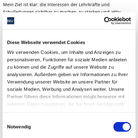
Mein Ziel ist klar: die Interessen der Lehrkräfte und
Schulleitungen sichtbar zu machen, zu stärken und aktiv
mitzugestalten.
2. Wie und wo bringst Du Dich in die BLV-Arbeit ein?
Diese Webseite verwendet Cookies
Ich bin Vorsitzender des BLV und vertrete die Interessen der
Wir verwenden Cookies, um Inhalte und Anzeigen zu
beruflichen Schulen und ihrer Beschäftigten.
personalisieren, Funktionen für soziale Medien anbieten
Gesprächspartnerinnen und -partner sind alle am Schulleben
zu können und die Zugriffe auf unsere Website zu
beteiligten.
analysieren. Außerdem geben wir Informationen zu Ihrer
Verwendung unserer Website an unsere Partner für
3. Wenn Dir die Kultusministerin für eine Minute zuhören
soziale Medien, Werbung und Analysen weiter. Unsere
würde, was würdest Du sagen wollen?
Partner führen diese Informationen möglicherweise mit
weiteren Daten zusammen, die Sie ihnen bereitgestellt
Jeder Euro, der heute in Bildung investiert wird, zahlt sich in
haben oder die sie im Rahmen Ihrer Nutzung der Dienste
den nächsten Jahrzehnten mehrfach aus. Wer heute spart,
gesammelt haben. Sie geben Einwilligung zu unseren
zahlt morgen drauf!
Einwilligungsauswahl
Cookies, wenn Sie unsere Website weiterhin nutzen.
Notwendig
4. Wer oder was inspiriert dich?