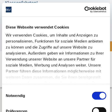
Klassenfahrten!
4. November 2024
Leider zeigt sich das Land im Hinblick auf die Einrichtung
Diese Webseite verwendet Cookies
von Schulkonten weiterhin hoch bürokratisch.
Wir verwenden Cookies, um Inhalte und Anzeigen zu
personalisieren, Funktionen für soziale Medien anbieten
Mehr
zu können und die Zugriffe auf unsere Website zu
analysieren. Außerdem geben wir Informationen zu Ihrer
Verwendung unserer Website an unsere Partner für
soziale Medien, Werbung und Analysen weiter. Unsere
Partner führen diese Informationen möglicherweise mit
weiteren Daten zusammen, die Sie ihnen bereitgestellt
↑
Zum Seitenanfang
haben oder die sie im Rahmen Ihrer Nutzung der Dienste
gesammelt haben. Sie geben Einwilligung zu unseren
Einwilligungsauswahl
Cookies, wenn Sie unsere Website weiterhin nutzen.
Notwendig
Kontakt
Verband der Lehrerinnen und Lehrer an beruflichen Schulen in
Präferenzen