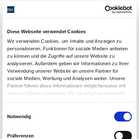
Zusammenhänge der Bildungslandschaft in Baden
Württemberg zu bekommen.
Öffentlichkeitsarbeit und politisches Engagement betreiben
zu können.
Kolleginnen und Kollegen zu informieren und
Diese Webseite verwendet Cookies
personalrechtlich zu schulen.
Als Verbandsmitglied und Personalrat am „Netzwerk“
Wir verwenden Cookies, um Inhalte und Anzeigen zu
innerhalb der Beruflichen Schulen mitzuwirken.
personalisieren, Funktionen für soziale Medien anbieten
Viele gute und bereichernde Begegnungen mit Menschen
zu können und die Zugriffe auf unsere Website zu
bringen einen großen persönlichen Gewinn
analysieren. Außerdem geben wir Informationen zu Ihrer
2. Wie und wo bringst Du Dich in die BLV-Arbeit ein?
Verwendung unserer Website an unsere Partner für
soziale Medien, Werbung und Analysen weiter. Unsere
Als Personalvertreter: Vorsitzender des Bezirkspersonalrats
Partner führen diese Informationen möglicherweise mit
Berufliche Schulen beim Regierungspräsidium Stuttgart (BPR
weiteren Daten zusammen, die Sie ihnen bereitgestellt
BS).
haben oder die sie im Rahmen Ihrer Nutzung der Dienste
Als Verbandsvertreter: Landesbezirksvorsitzender in
gesammelt haben. Sie geben Einwilligung zu unseren
Nordwürttemberg und schwerpunktmäßig zuständig für
Einwilligungsauswahl
gewerbliche Schulen.
Cookies, wenn Sie unsere Website weiterhin nutzen.
Notwendig
Mitarbeit in zahlreichen Arbeitsgruppen, Ausschüssen und
Verbandsgremien auf Landesebene.
Präferenzen