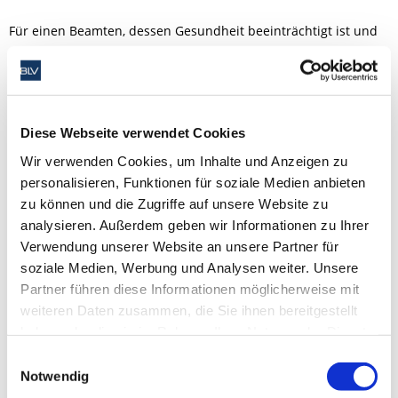
Für einen Beamten, dessen Gesundheit beeinträchtigt ist und
dessen Dienstfähigkeit gefährdet oder bereits aufgehoben ist,
gilt der Grundsatz, dass er alles zur Wiederherstellung der
Dienstfähigkeit Erforderliche und Zumutbare unternehmen
muss. Er hat alles zu unterlassen, was die Erneuerung der
Diese Webseite verwendet Cookies
Gesundheit verhindert, erschwert oder verzögert.
Wir verwenden Cookies, um Inhalte und Anzeigen zu
Der Beamte ist im Falle krankheitsbedingter Dienstunfähigkeit
personalisieren, Funktionen für soziale Medien anbieten
gehalten, alles ihm Zumutbare zu tun, um eine rasche
zu können und die Zugriffe auf unsere Website zu
Wiederherstellung seiner Arbeitsfähigkeit herbeizuführen.
analysieren. Außerdem geben wir Informationen zu Ihrer
Dazu gehört, dass er seine Kräfte schont und sie nicht vorzeitig,
Verwendung unserer Website an unsere Partner für
insbesondere zu Erwerbszwecken, einsetzt.
soziale Medien, Werbung und Analysen weiter. Unsere
Partner führen diese Informationen möglicherweise mit
Quelle:
weiteren Daten zusammen, die Sie ihnen bereitgestellt
haben oder die sie im Rahmen Ihrer Nutzung der Dienste
https://www.rehm-verlag.de/beamtenrecht/blog-
gesammelt haben. Sie geben Einwilligung zu unseren
Einwilligungsauswahl
beamtenrecht/gesunderhaltungspflicht-des-beamten/
Cookies, wenn Sie unsere Website weiterhin nutzen.
Notwendig