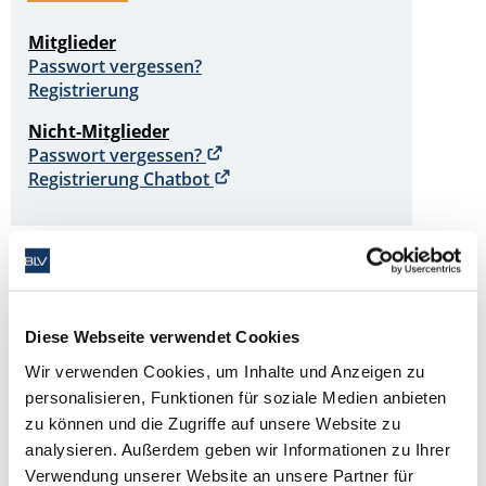
Mitglieder
Passwort vergessen?
Registrierung
Nicht-Mitglieder
Passwort vergessen?
Registrierung Chatbot
Herzlich willkommen
Liebes BLV-Mitglied, liebe Nicht-Mitglieder
schön, dass Sie Interesse am Mitgliederbereich haben. Da
Diese Webseite verwendet Cookies
der Mitgliederbereich und das Veranstaltungssystem zwei
Wir verwenden Cookies, um Inhalte und Anzeigen zu
getrennte Systeme sind, ist es notwendig, dass Sie sich für
personalisieren, Funktionen für soziale Medien anbieten
beide Systeme separat anmelden.
zu können und die Zugriffe auf unsere Website zu
analysieren. Außerdem geben wir Informationen zu Ihrer
Tipp: Zur Vereinfachung können Sie sich für beide Systeme
Verwendung unserer Website an unsere Partner für
die gleichen Passwörter vergeben.